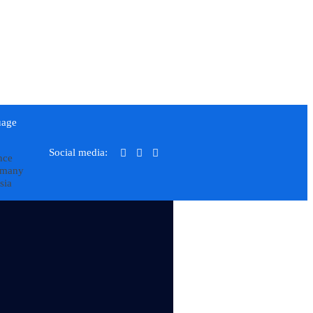
uage
Social media:
nce
rmany
sia