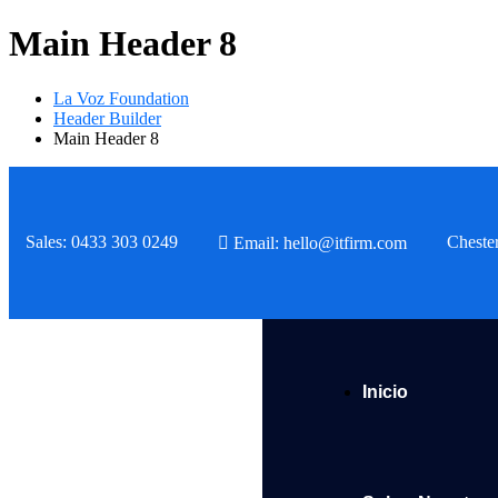
Main Header 8
La Voz Foundation
Header Builder
Main Header 8
Sales: 0433 303 0249
Cheste
Email: hello@itfirm.com
Inicio