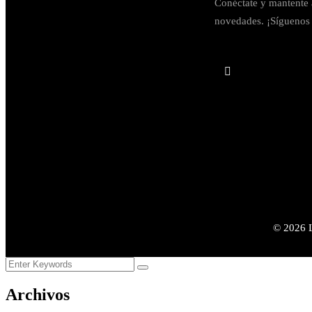
Conéctate y mantente 
novedades. ¡Síguenos 
©
2026
L
Archivos