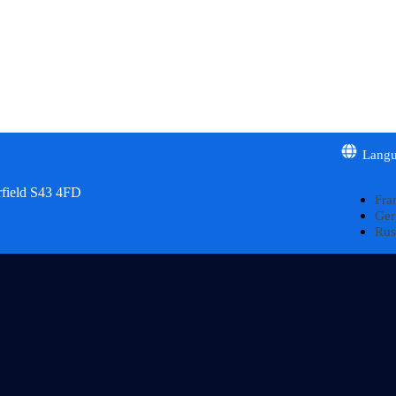
Lang
rfield S43 4FD
Fra
Ge
Rus